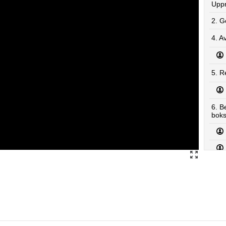
Upp
2. G
4. A
5. R
6. B
boks
7. A