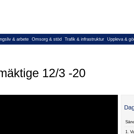
ngsliv & arbete
Omsorg & stöd
Trafik & infrastruktur
Uppleva & gö
äktige 12/3 -20
Dag
Sänd
1. V