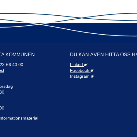
8. K
Boh
9. K
TA KOMMUNEN
DU KAN ÄVEN HITTA OSS H
523-66 40 00
Linked
ost
Facebook
Instagram
10. 
sjöb
orsdag
:30
:00
informationsmaterial