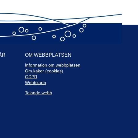
ostnadsfördelning Miljönämnden i mellersta
1
uslän
Eva Abrahamsson (M)
ommunfullmäktiges program för privata utförare
1
Mikael Sternemar (L)
Lars-Erik Knutsson (S)
ÄR
OM WEBBPLATSEN
Roland Mattsson (M)
Information om webbplatsen
Om kakor (cookies)
Therese Mancini (S)
GDPR
Taxa 2020 för markarrende exklusive
Webbkarta
1
odstomt, egen brygga och vattenområde
Talande webb
Ronald Hagbert (M)
Mikael Sternemar (L)
Birgitta Albertsson (S)
Stig-Arne Helmersson (C)
Birgitta Albertsson (S)