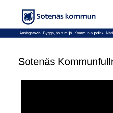
Anslagstavla
Bygga, bo & miljö
Kommun & politik
Näri
Sotenäs Kommunfullm