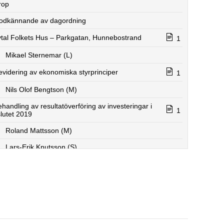
rop
odkännande av dagordning
vtal Folkets Hus – Parkgatan, Hunnebostrand
1
Mikael Sternemar (L)
evidering av ekonomiska styrprinciper
1
Nils Olof Bengtson (M)
ehandling av resultatöverföring av investeringar i
1
lutet 2019
Roland Mattsson (M)
Lars-Erik Knutsson (S)
ng lån till föreningen Tõllar õ Seiel
1
Mats Abrahamsson (M)
Mikael Sternemar (L)
Annica Erlandsson (S)