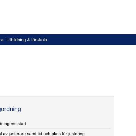
ra
Utbildning & förskola
ordning
ningens start
al av justerare samt tid och plats för justering