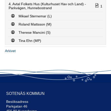
4. Avtal Folkets Hus (Kulturhuset Hav och Land) -
1
Parkvägen, Hunnebostrand
Mikael Sternemar (L)
Roland Mattsson (M)
Therese Mancini (S)
Tina Ehn (MP)
Per Eriksson (C)
Arkivet
Per Eriksson (C)
Roland Mattsson (M)
Per Eriksson (C)
Mikael Sternemar (L)
Per Eriksson (C)
SOTENÄS KOMMUN
Jenny Lundin (C)
Besöksadress
Lotta Johansson (S)
Parkgatan 46
456 80 Kungshamn