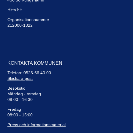
Britt Lindgren (C)
Hitta hit
Mikael Andersson (DemR)
Organisationsnummer:
Therese Mancini (S)
212000-1322
Yngve Johansson (MP)
Roland Mattsson (M)
Jan-Olof Larsson (S)
Per Eriksson (C)
KONTAKTA KOMMUNEN
Mikael Sternemar (L)
Telefon: 0523-66 40 00
Skicka e-post
Jan-Olof Larsson (S)
Besökstid
Per Eriksson (C)
Måndag - torsdag
08:00 - 16:30
Ewa Ryberg (V)
Fredag
Britt Lindgren (C)
08:00 - 15:00
Tina Ehn (MP)
Press och informationsmaterial
Mikael Andersson (DemR)