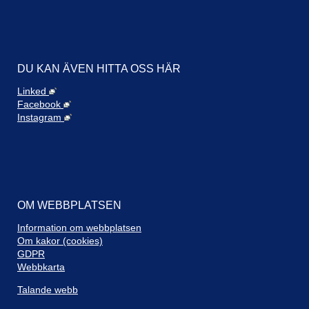
!Paus
!Paus klar
Britt Lindgren (C)
DU KAN ÄVEN HITTA OSS HÄR
5. Val till Krisledningsnämnden
Linked
Facebook
6. Val av ledamot och ersättare i direktionen i
Instagram
Kommunalförbundet Tolkförmedling Väst
7. Val av ombud till årsstämma för Inera
8. Val av ombud till årsstämma 2023 för
Bohuskustens Vattenvårdsförbund
9. Nominering till val av 1 ledamot och 1 ersättare i
OM WEBBPLATSEN
styrelsen för Bohuskustens vattenvårdsförbund,
repr för klustret Sotenäs-MunkedalLysekil-
Information om webbplatsen
Uddevalla, till årsmötet den 19 april 2023
Om kakor (cookies)
GDPR
10. Inkomna motioner och medborgarförslag
1. Motion från Yngve Johansson (M) angående
Webbkarta
utsiktsplats vid Smögenbron
2. Motion från Yngve Johansson (M) om ny vision
Talande webb
för Sotenäs kommun
3. Motion från Mikael Sternemar (L), Michael