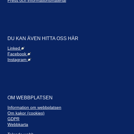
Press och informationsmaterial
Therese Mancini (S)
Mats Abrahamsson (M)
Jeanette Loy (M)
Mikael Andersson (DemR)
DU KAN ÄVEN HITTA OSS HÄR
Jan-Olof Larsson (S)
Linked
Facebook
Jeanette Loy (M)
Instagram
Mikael Andersson (DemR)
Therese Mancini (S)
Jan-Olof Larsson (S)
Pär Eriksson (C)
OM WEBBPLATSEN
!Paus
Information om webbplatsen
Om kakor (cookies)
!Paus Klar!
GDPR
Webbkarta
Jan-Olof Larsson (S)