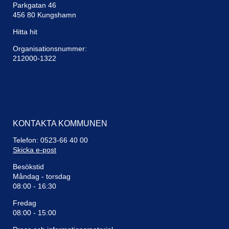
Mikael Sternemar (L)
Parkgatan 46
456 80 Kungshamn
Yngve Johansson (MP)
Hitta hit
Therese Mancini (S)
Organisationsnummer:
Joakim Haglund (DemR)
212000-1322
Helene Stranne (M)
4. Samarbetsavtal Sotenäs Vatten AB
Pär Eriksson (C)
Helene Stranne (M)
KONTAKTA KOMMUNEN
Pär Eriksson (C)
Telefon: 0523-66 40 00
Skicka e-post
Therese Mancini (S)
Besökstid
Mikael Sternemar (L)
Måndag - torsdag
08:00 - 16:30
Jan-Olof Larsson (S)
Fredag
Mikael Andersson (DemR)
08:00 - 15:00
Helene Stranne (M)