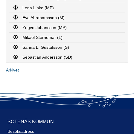
Lena Linke (MP)
Eva Abrahamsson (M)
Yngve Johansson (MP)
Mikael Sternemar (L)
Sanna L. Gustafsson (S)
Sebastian Andersson (SD)
Anders Elisson (DemR)
Arkivet
Britt Lindgren (C)
Robert Yngve (KD)
Ewa Ryberg (V)
Gerardo Alas (S)
Yngve Johansson (MP)
SOTENÄS KOMMUN
3. Delårsbokslut - Sotenäs kommun 2024
Besöksadress