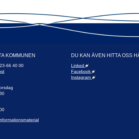
TA KOMMUNEN
DU KAN ÄVEN HITTA OSS H
523-66 40 00
Linked
5. T
ost
Facebook
Instagram
6. M
orsdag
:30
7. A
:00
8. P
Idro
informationsmaterial
9. V
1. V