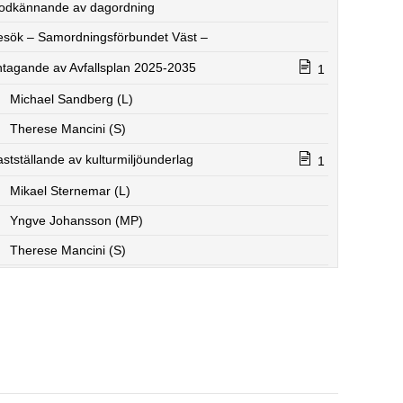
odkännande av dagordning
esök – Samordningsförbundet Väst –
ntagande av Avfallsplan 2025-2035
1
Michael Sandberg (L)
Therese Mancini (S)
astställande av kulturmiljöunderlag
1
Mikael Sternemar (L)
Yngve Johansson (MP)
Therese Mancini (S)
Mikael Sternemar (L)
Yngve Johansson (MP)
Mikael Sternemar (L)
Yngve Johansson (MP)
Therese Mancini (S)