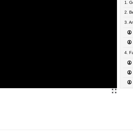
1. G
2. B
3. A
4. F