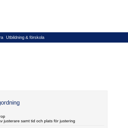
ra
Utbildning & förskola
ordning
rop
av justerare samt tid och plats för justering