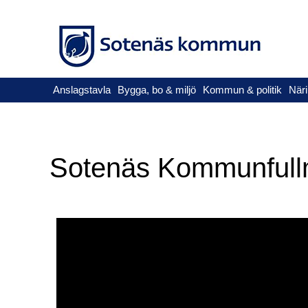
Anslagstavla
Bygga, bo & miljö
Kommun & politik
Näri
Sotenäs Kommunfullm