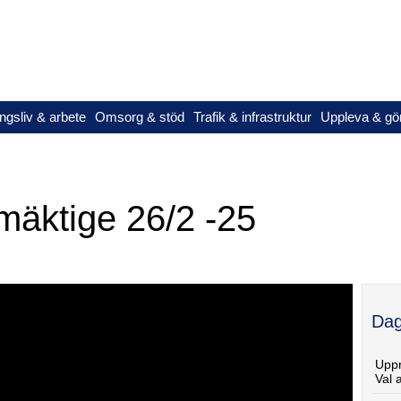
ngsliv & arbete
Omsorg & stöd
Trafik & infrastruktur
Uppleva & gö
äktige 26/2 -25
Dag
Upp
Val 